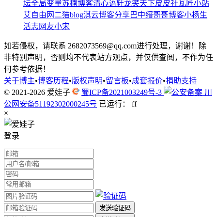
坛
全局变量
苏楠博客
清心语轩
龙笑天下
皮皮社
瓦匠小站
艾自由网
二猫blog
淇云博客
分享巴中
缙哥哥博客
小杨生
活志
网友小宋
如若侵权，请联系 2682073569@qq.com进行处理，谢谢！除
非特别声明，否则均不代表站方观点，并仅供查阅，不作为任
何参考依据！
关于博主
•
博客历程
•
版权声明
•
留言板
•
成套报价
•
捐助支持
© 2021-2026
爱娃子
蜀ICP备2021003249号-3
川
公网安备51192302000245号
已运行：
f
f
×
登录