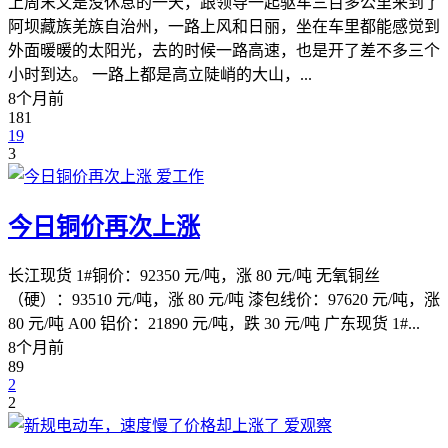
上周末又是没休息的一天，跟领导一起驱车三百多公里来到了
阿坝藏族羌族自治州，一路上风和日丽，坐在车里都能感觉到
外面暖暖的太阳光，去的时候一路高速，也是开了差不多三个
小时到达。 一路上都是高立陡峭的大山，...
8个月前
181
19
3
爱工作
今日铜价再次上涨
长江现货 1#铜价：92350 元/吨，涨 80 元/吨 无氧铜丝
（硬）：93510 元/吨，涨 80 元/吨 漆包线价：97620 元/吨，涨
80 元/吨 A00 铝价：21890 元/吨，跌 30 元/吨 广东现货 1#...
8个月前
89
2
2
爱观察