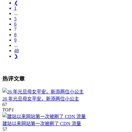
❮
1
...
5
6
7
8
9
...
48
❯
热评文章
26 年元旦母女平安，新添两位小公主
67
TOP1
建站以来网站第一次被刷了 CDN 流量
57