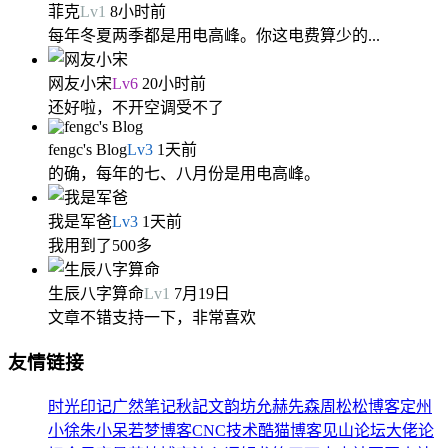
菲克
Lv
1
8小时前
每年冬夏两季都是用电高峰。你这电费算少的...
网友小宋
Lv
6
20小时前
还好啦，不开空调受不了
fengc's Blog
Lv
3
1天前
的确，每年的七、八月份是用电高峰。
我是军爸
Lv
3
1天前
我用到了500多
生辰八字算命
Lv
1
7月19日
文章不错支持一下，非常喜欢
友情链接
时光印记
广然笔记
秋記
文韵坊
允赫先森
周松松博客
定州
小徐
朱小呆
若梦博客
CNC技术
酷猫博客
见山论坛
大佬论