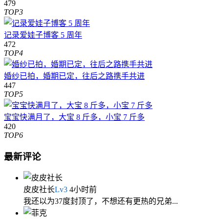
479
TOP3
记录爱娃子博客 5 周年
472
TOP4
婚纱已拍，婚期已定，往后之路携手共进
447
TOP5
宝宝快满月了，大宝 8 斤多，小宝 7 斤多
420
TOP6
最新评论
皮皮社长
Lv
3
4小时前
我还以为37度封顶了，不想还有更热的兄弟...